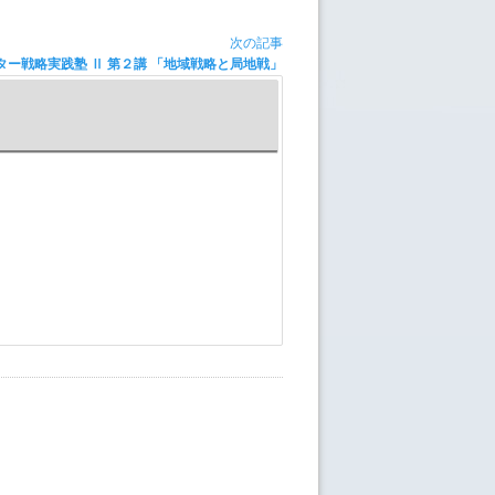
次の記事
ター戦略実践塾 Ⅱ 第２講 「地域戦略と局地戦」