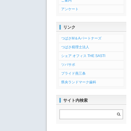
ご案内
アンケート
リンク
つばさM＆Aパートナーズ
つばさ税理士法人
シェア オフィス THE SASTI
ツバサポ
プライド燕三条
県央ランドマーク歯科
サイト内検索