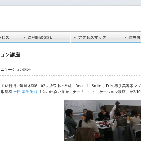
ョン講座
ュニケーション講座
ＦＭ新潟で毎週木曜6：03～放送中の番組「Beautiful Smile 」DJの素肌美
取締役
土田 美千代 様
主催の出会い系セミナー「コミュニケーション講座」が3/10(