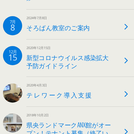
2024年7月8日
7月
8
そろばん教室のご案内
2020年12月15日
12月
15
新型コロナウイルス感染拡大
予防ガイドライン
2020年4月3日
テ レ ワ ー ク 導 入 支 援
2018年10月2日
県央ランドマークANX館がオー
プン！テナント募集（終了い