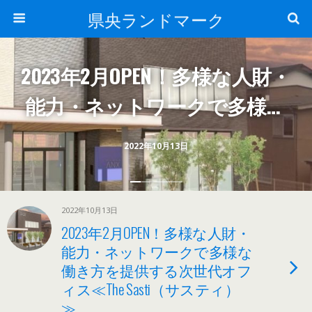
県央ランドマーク
2023年2月OPEN！多様な人財・
能力・ネットワークで多様な
働き方を提供する次世代オフ
2022年10月13日
ィス≪The Sasti（サスティ）
≫
2022年10月13日
2023年2月OPEN！多様な人財・
能力・ネットワークで多様な
働き方を提供する次世代オフ
ィス≪The Sasti（サスティ）
≫