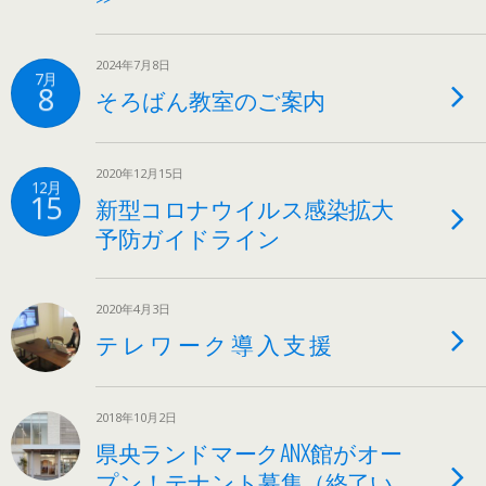
2024年7月8日
7月
8
そろばん教室のご案内
2020年12月15日
12月
15
新型コロナウイルス感染拡大
予防ガイドライン
2020年4月3日
テ レ ワ ー ク 導 入 支 援
2018年10月2日
県央ランドマークANX館がオー
プン！テナント募集（終了い