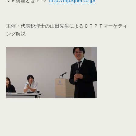
ＭＰ講座とは？ ⇒
http://mp.kjnet.co.jp/
主催・代表税理士の山田先生によるＣＴＰＴマーケティ
ング解説