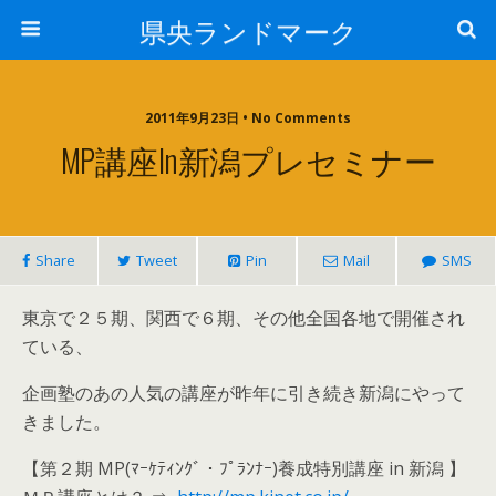
県央ランドマーク
2011年9月23日 • No Comments
MP講座in新潟プレセミナー
Share
Tweet
Pin
Mail
SMS
東京で２５期、関西で６期、その他全国各地で開催され
ている、
企画塾のあの人気の講座が昨年に引き続き新潟にやって
きました。
【第２期 MP(ﾏｰｹﾃｨﾝｸﾞ・ﾌﾟﾗﾝﾅｰ)養成特別講座 in 新潟 】